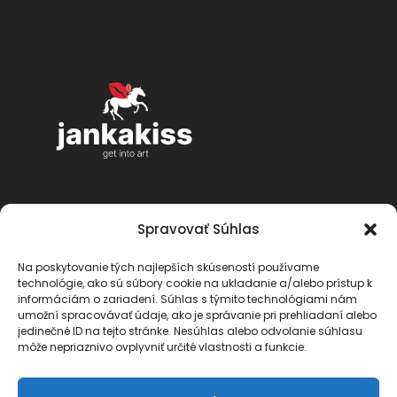
Spravovať Súhlas
Na poskytovanie tých najlepších skúseností používame
technológie, ako sú súbory cookie na ukladanie a/alebo prístup k
informáciám o zariadení. Súhlas s týmito technológiami nám
umožní spracovávať údaje, ako je správanie pri prehliadaní alebo
jedinečné ID na tejto stránke. Nesúhlas alebo odvolanie súhlasu
môže nepriaznivo ovplyvniť určité vlastnosti a funkcie.