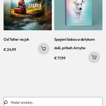
Od Tatier na juh
Spojení láskou a dotykom
duší, príbeh Arnyho
€
24,99
€
17,99