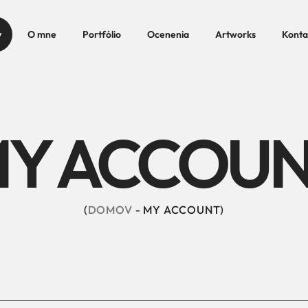
v
O mne
Portfólio
Ocenenia
Artworks
Konta
Y ACCOU
DOMOV
MY ACCOUNT