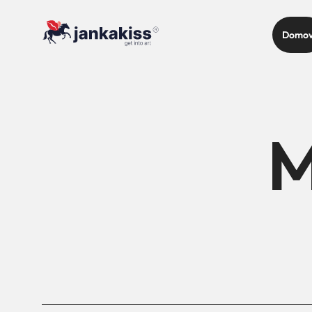
Domo
M