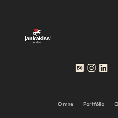
O mne
Portfólio
O