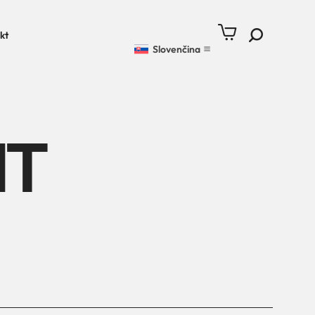
kt
Slovenčina
NT