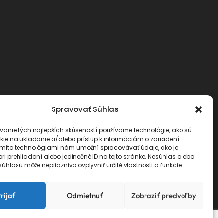
Spravovať Súhlas
vanie tých najlepších skúseností používame technológie, ako sú
kie na ukladanie a/alebo prístup k informáciám o zariadení.
ýmito technológiami nám umožní spracovávať údaje, ako je
ri prehliadaní alebo jedinečné ID na tejto stránke. Nesúhlas alebo
úhlasu môže nepriaznivo ovplyvniť určité vlastnosti a funkcie.
prava
VOP
GDPR
rijať
Odmietnuť
Zobraziť predvoľby