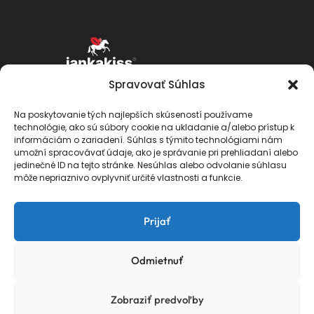
Spravovať Súhlas
Na poskytovanie tých najlepších skúseností používame
technológie, ako sú súbory cookie na ukladanie a/alebo prístup k
informáciám o zariadení. Súhlas s týmito technológiami nám
umožní spracovávať údaje, ako je správanie pri prehliadaní alebo
jedinečné ID na tejto stránke. Nesúhlas alebo odvolanie súhlasu
môže nepriaznivo ovplyvniť určité vlastnosti a funkcie.
Prijať
Odmietnuť
O mne
Portfólio
Ocenenia
Artworks
Zobraziť predvoľby
Blog
Kontakt
Doprava
VOP